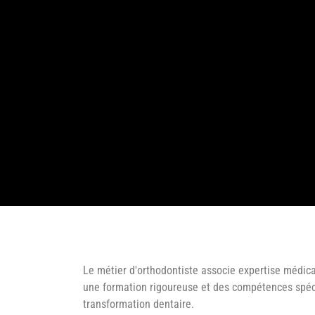
Le métier d'orthodontiste associe expertise médic
une formation rigoureuse et des compétences spéc
transformation dentaire.