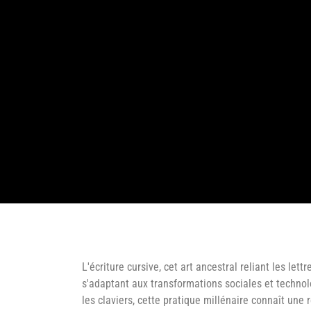
L'écriture cursive, cet art ancestral reliant les le
s'adaptant aux transformations sociales et techno
les claviers, cette pratique millénaire connaît une